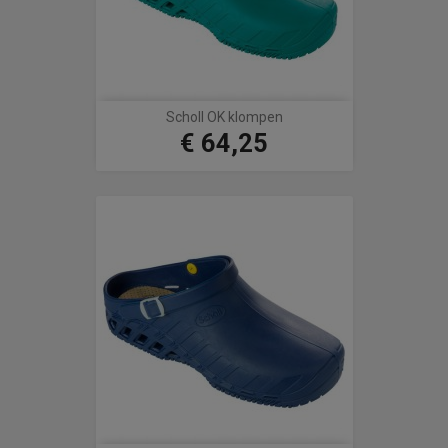
Scholl OK klompen
€ 64,25
Prijs