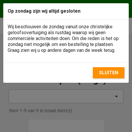
Vragen of een afspraak maken? Wij helpen u
Op zondag zijn wij altijd gesloten
graag! Klantenservice
0488 - 484146
phone
shopping_cart


Wij beschouwen de zondag vanuit onze christelijke
geloofsovertuiging als rustdag waarop wij geen
commerciële activiteiten doen. Om die reden is het op
zondag niet mogelijk om een bestelling te plaatsen.

Graag zien wij u op andere dagen van de week terug.
SLUITEN
Scholl Klompen (clogs)

Item 1-9 van 9 in totaal item(s)