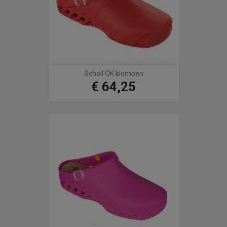
Scholl OK klompen
€ 64,25
Prijs