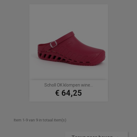
Scholl OK klompen wine...
€ 64,25
Prijs
Item 1-9 van 9 in totaal item(s)