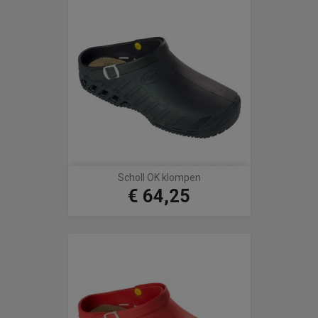
Scholl OK klompen
€ 64,25
Prijs