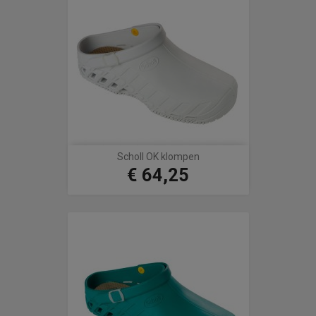
Scholl OK klompen
€ 64,25
Prijs