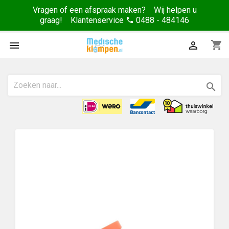
Vragen of een afspraak maken? Wij helpen u
graag! Klantenservice
0488 - 484146
phone
shopping_cart


