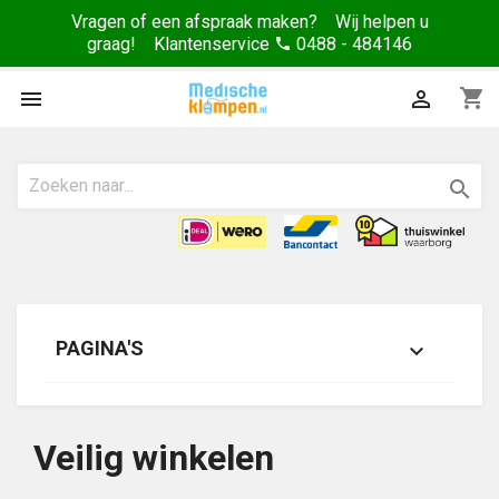
Vragen of een afspraak maken? Wij helpen u
graag! Klantenservice
0488 - 484146
phone
shopping_cart



PAGINA'S

Veilig winkelen