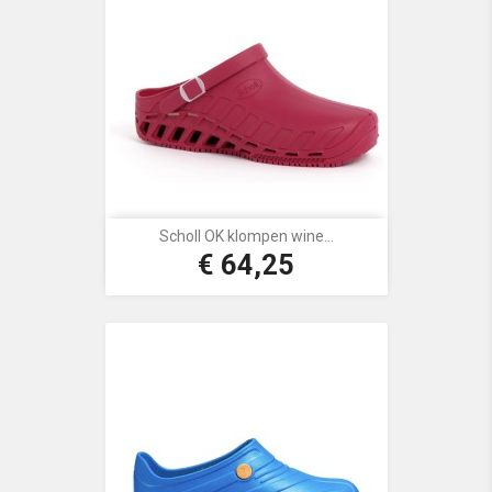
Scholl OK klompen wine...
€ 64,25
Prijs