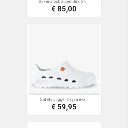
Birkenstock Super Birki 2.0...
€ 85,00
Prijs
Safety Jogger Oxyva eva...
€ 59,95
Prijs