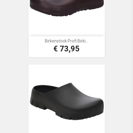
Birkenstock Profi Birki...
€ 73,95
Prijs