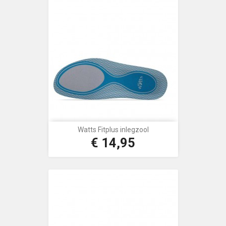
Watts Fitplus inlegzool
€ 14,95
Prijs