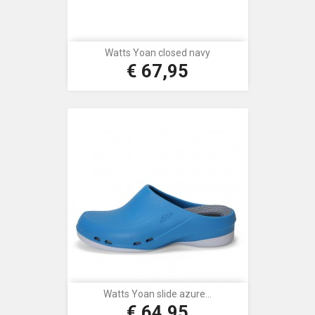
Watts Yoan closed navy
€ 67,95
Prijs
Watts Yoan slide azure...
€ 64,95
Prijs