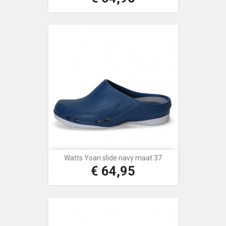
Watts Yoan slide navy maat 37
€ 64,95
Prijs