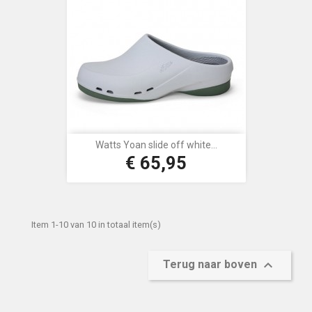
Watts Yoan slide off white...
€ 65,95
Prijs
Item 1-10 van 10 in totaal item(s)

Terug naar boven