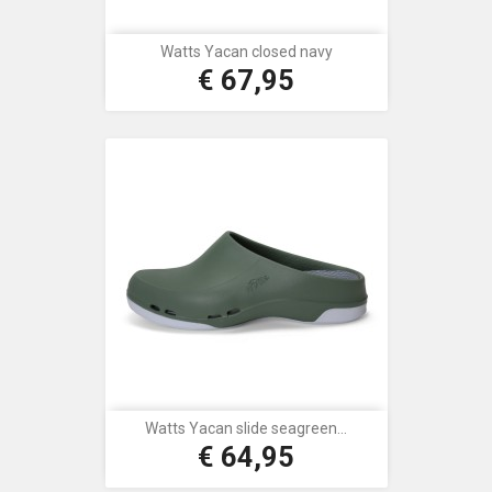
Watts Yacan closed navy
€ 67,95
Prijs
Watts Yacan slide seagreen...
€ 64,95
Prijs