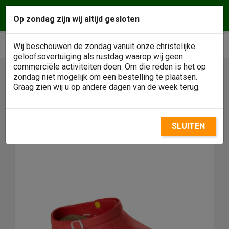
Vragen of een afspraak maken? Wij helpen u
Op zondag zijn wij altijd gesloten
graag! Klantenservice
0488 - 484146
phone
shopping_cart


Wij beschouwen de zondag vanuit onze christelijke
geloofsovertuiging als rustdag waarop wij geen
commerciële activiteiten doen. Om die reden is het op
zondag niet mogelijk om een bestelling te plaatsen.

Graag zien wij u op andere dagen van de week terug.
SLUITEN