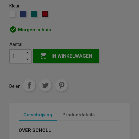
Kleur
Wit
Blauw
Groen
Rood
check_circle
Morgen in huis
Aantal

IN WINKELWAGEN
Delen
Omschrijving
Productdetails
OVER SCHOLL