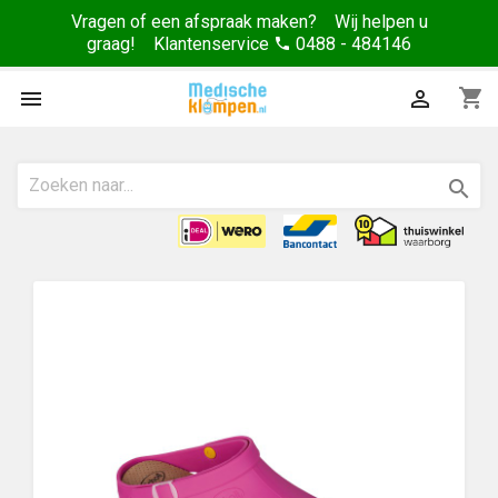
Vragen of een afspraak maken? Wij helpen u
graag! Klantenservice
0488 - 484146
phone
shopping_cart


