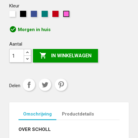
Kleur
Wit
Zwart
Blauw
Groen
Rood
Roze
check_circle
Morgen in huis
Aantal

IN WINKELWAGEN
Delen
Omschrijving
Productdetails
OVER SCHOLL