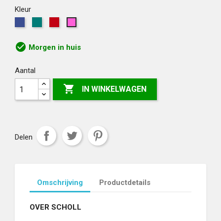
Kleur
Blauw
Groen
Rood
Roze
check_circle
Morgen in huis
Aantal

IN WINKELWAGEN
Delen
Omschrijving
Productdetails
OVER SCHOLL