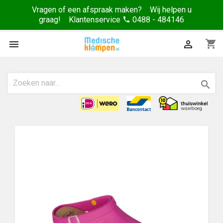
Vragen of een afspraak maken? Wij helpen u
graag! Klantenservice
0488 - 484146
phone
shopping_cart


