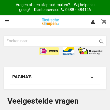
Vragen of een afspraak maken? Wij helpen u
graag! Klantenservice
0488 - 484146
phone
shopping_cart



PAGINA'S

Veelgestelde vragen