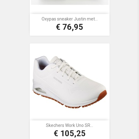
Oxypas sneaker Justin met...
€ 76,95
Prijs
Skechers Work Uno SR...
€ 105,25
Prijs