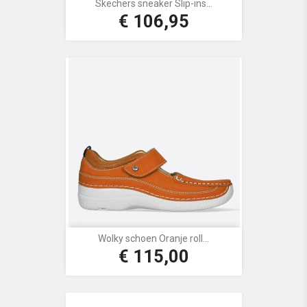
Skechers sneaker Slip-ins...
€ 106,95
Prijs
Wolky schoen Oranje roll...
€ 115,00
Prijs