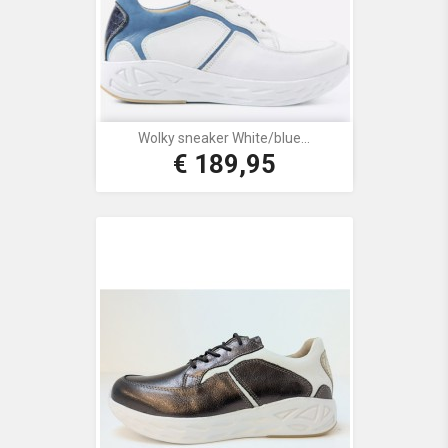
Wolky sneaker White/blue...
€ 189,95
Prijs