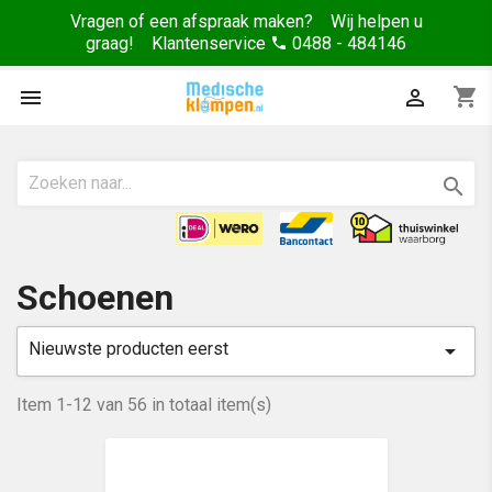
Vragen of een afspraak maken? Wij helpen u
graag! Klantenservice
0488 - 484146
phone
shopping_cart



Schoenen
Nieuwste producten eerst

Item 1-12 van 56 in totaal item(s)