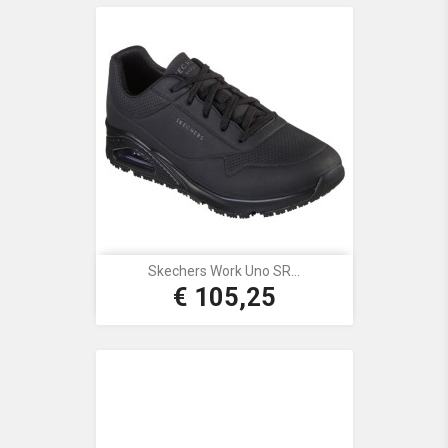
Skechers Work Uno SR...
€ 105,25
Prijs