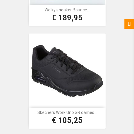
Wolky sneaker Bounce...
€ 189,95
Prijs
Skechers Work Uno SR dames...
€ 105,25
Prijs