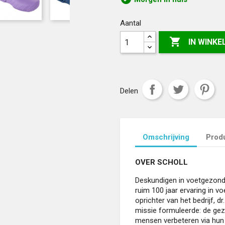
Aantal

IN WINK
Delen
Omschrijving
Produ
OVER SCHOLL
Deskundigen in voetgezondh
ruim 100 jaar ervaring in 
oprichter van het bedrijf, dr
missie formuleerde: de gez
mensen verbeteren via hun v