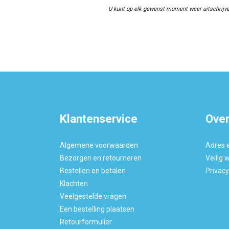
U kunt op elk gewenst moment weer uitschrijve
Klantenservice
Over
Algemene voorwaarden
Adres 
Bezorgen en retourneren
Veilig 
Bestellen en betalen
Privac
Klachten
Veelgestelde vragen
Een bestelling plaatsen
Retourformulier