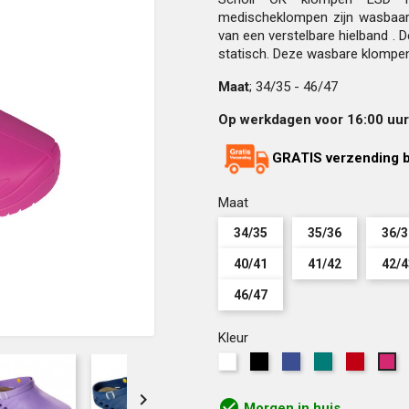
medischeklompen zijn wasbaar 
van een verstelbare hielband . D
statisch. Deze wasbare klompen
Maat
; 34/35 - 46/47
Op werkdagen voor 16:00 uur 
GRATIS verzending b
Maat
34/35
35/36
36/3
40/41
41/42
42/4
46/47
Kleur
Wit
Zwart
Blauw
Groen
Rood
Ro

check_circle
Morgen in huis