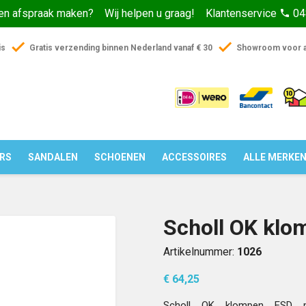
een afspraak maken? Wij helpen u graag! Klantenservice
04
phone
check
check
is
Gratis verzending binnen Nederland vanaf € 30
Showroom voor a
ERS
SANDALEN
SCHOENEN
ACCESSOIRES
ALLE MERKE
Scholl OK klo
Artikelnummer:
1026
€ 64,25
Scholl OK klompen ESD m