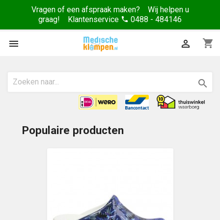
Vragen of een afspraak maken? Wij helpen u
graag! Klantenservice
0488 - 484146
phone
shopping_cart



Populaire producten