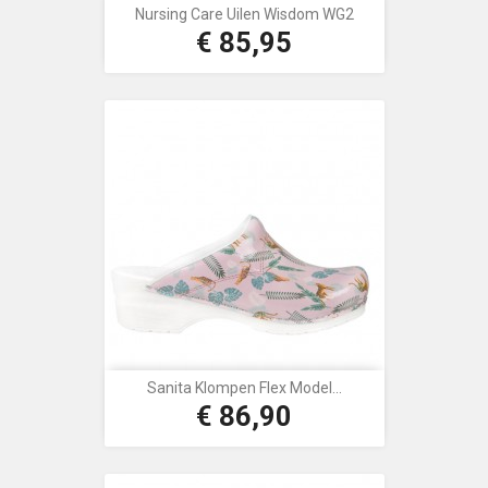
Nursing Care Uilen Wisdom WG2
€ 85,95
Prijs
Sanita Klompen Flex Model...
€ 86,90
Prijs