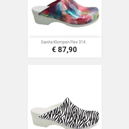
Sanita Klompen Flex 314...
€ 87,90
Prijs