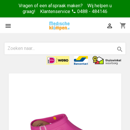
Vragen of een afspraak maken? Wij helpen u
graag! Klantenservice
0488 - 484146
phone
shopping_cart


