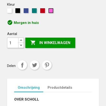
Kleur
Wit
Zwart
Blauw
Groen
Rood
Roze
check_circle
Morgen in huis
Aantal

IN WINKELWAGEN
Delen
Omschrijving
Productdetails
OVER SCHOLL