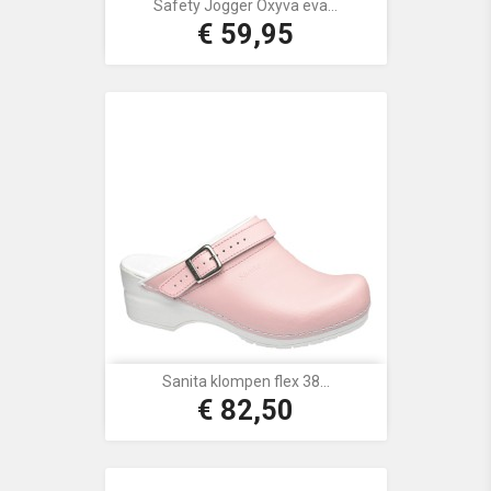
Safety Jogger Oxyva eva...
€ 59,95
Prijs
Sanita klompen flex 38...
€ 82,50
Prijs