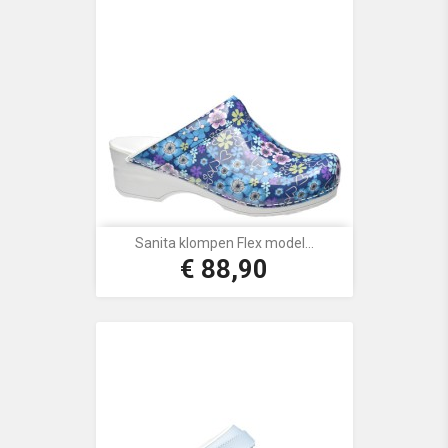
Sanita klompen Flex model...
€ 88,90
Prijs