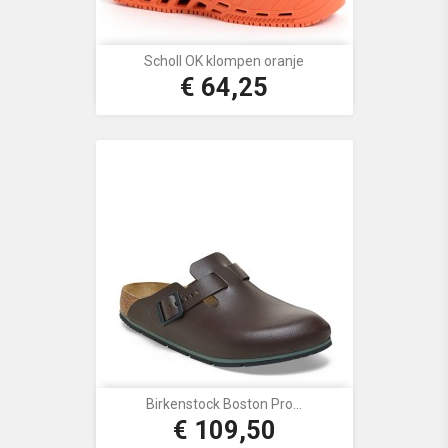
Scholl OK klompen oranje
€ 64,25
Prijs
Birkenstock Boston Pro...
€ 109,50
Prijs