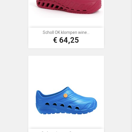
Scholl OK klompen wine...
€ 64,25
Prijs