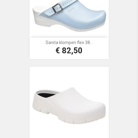
Sanita klompen flex 38...
€ 82,50
Prijs