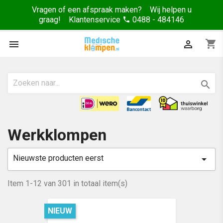
Vragen of een afspraak maken? Wij helpen u
graag! Klantenservice
0488 - 484146
phone
shopping_cart



Werkklompen
Nieuwste producten eerst

Item 1-12 van 301 in totaal item(s)
NIEUW