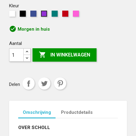
Kleur
Wit
Zwart
Blauw
Groen
Rood
Roze
Paars
check_circle
Morgen in huis
Aantal

IN WINKELWAGEN
Delen
Omschrijving
Productdetails
OVER SCHOLL