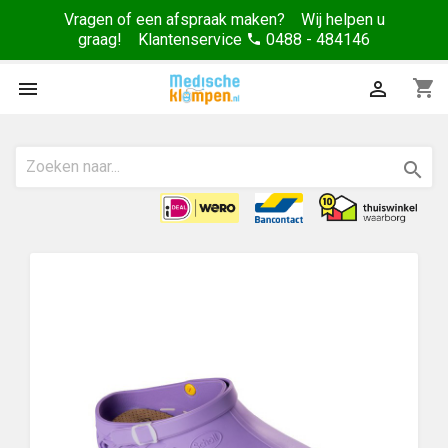
Vragen of een afspraak maken? Wij helpen u
graag! Klantenservice
0488 - 484146
phone
shopping_cart


