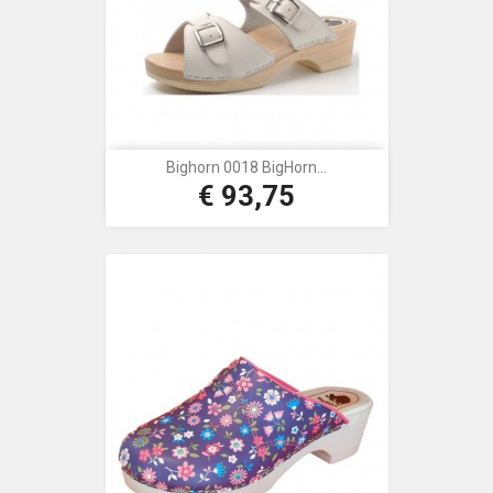
Bighorn 0018 BigHorn...
€ 93,75
Prijs