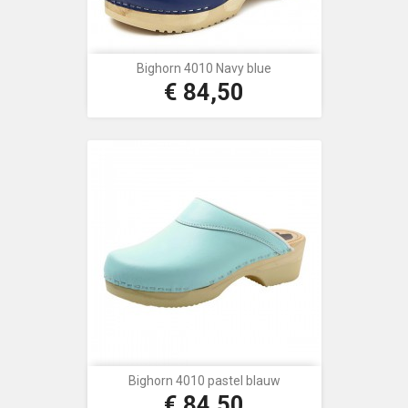
Bighorn 4010 Navy blue
€ 84,50
Prijs
Bighorn 4010 pastel blauw
€ 84,50
Prijs