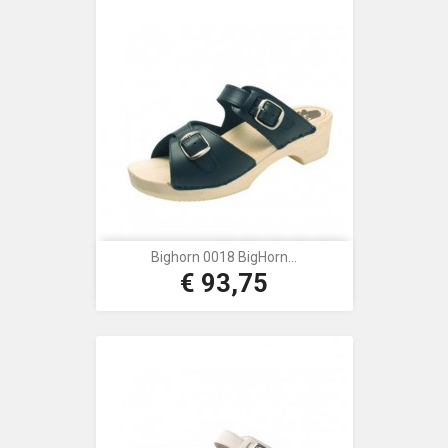
Bighorn 0018 BigHorn...
€ 93,75
Prijs