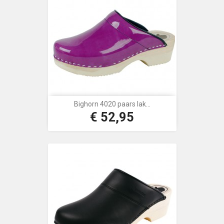
Bighorn 4020 paars lak...
€ 52,95
Prijs