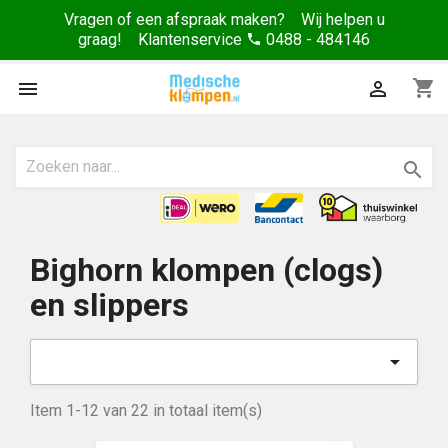
Vragen of een afspraak maken? Wij helpen u
graag! Klantenservice
0488 - 484146
phone
shopping_cart



Bighorn klompen (clogs)
en slippers

Item 1-12 van 22 in totaal item(s)