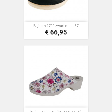
Bighorn 4700 zwart maat 37
€ 66,95
Prijs
Bighorn 5000 multiroze maat 36