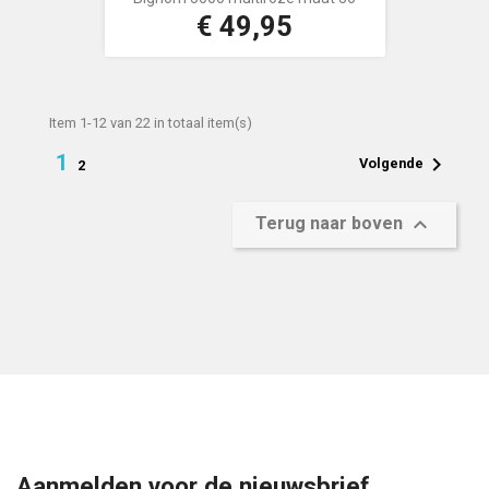
€ 49,95
Prijs
Item 1-12 van 22 in totaal item(s)
1

Volgende
2

Terug naar boven
Aanmelden voor de nieuwsbrief