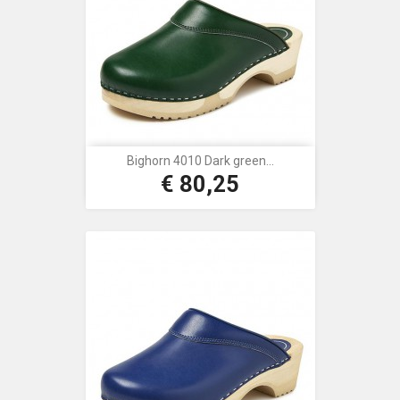
Bighorn 4010 Dark green...
€ 80,25
Prijs