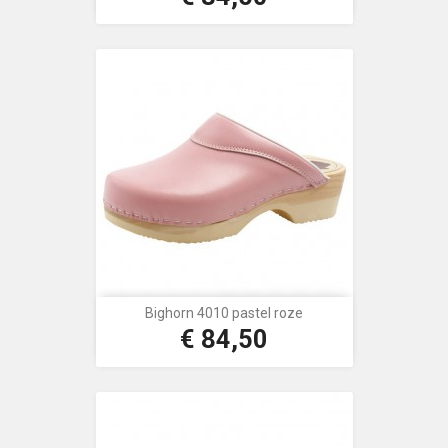
Bighorn 4010 pastel roze
€ 84,50
Prijs