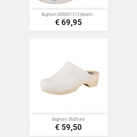
Bighorn 005001313 bloem...
€ 69,95
Prijs
Bighorn 3600 wit
€ 59,50
Prijs