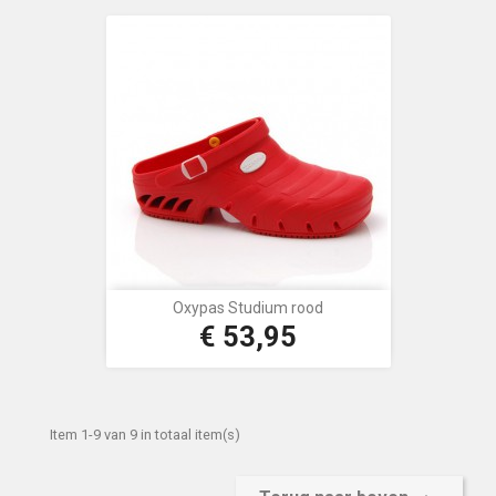
Oxypas Studium rood
€ 53,95
Prijs
Item 1-9 van 9 in totaal item(s)