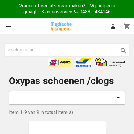
Vragen of een afspraak maken? Wij helpen u
graag! Klantenservice
0488 - 484146
phone
shopping_cart



Oxypas schoenen /clogs

Item 1-9 van 9 in totaal item(s)