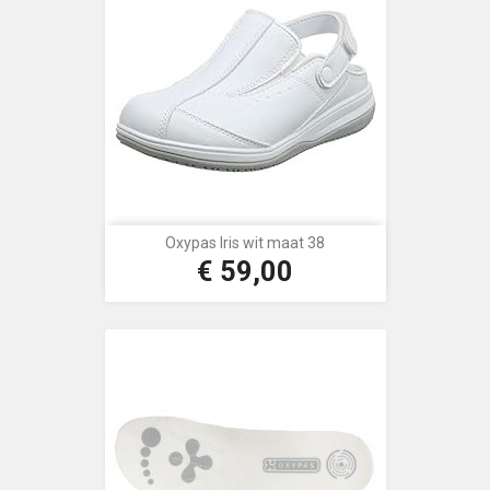
Oxypas Iris wit maat 38
€ 59,00
Prijs