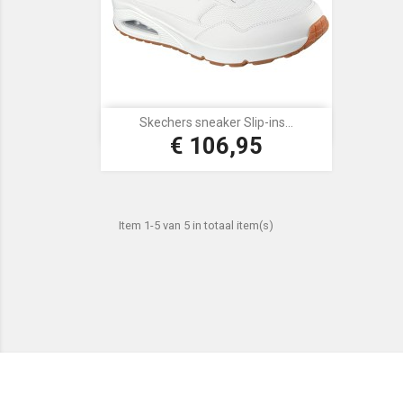
Skechers sneaker Slip-ins...

Snel bekijken
€ 106,95
Prijs
Wit
Item 1-5 van 5 in totaal item(s)