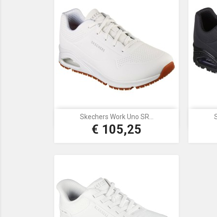
Skechers Work Uno SR...

Snel bekijken
€ 105,25
Prijs
Wit