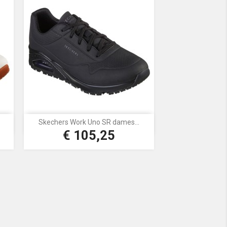
Skechers Work Uno SR dames...

Snel bekijken
€ 105,25
Prijs
Zwart