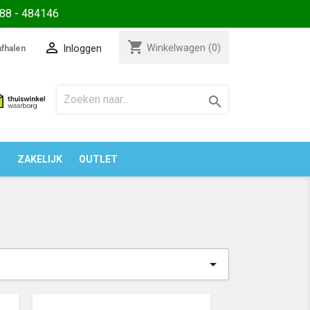
88 - 484146
shopping_cart

Winkelwagen
(0)
Inloggen
fhalen

N
ZAKELIJK
OUTLET
