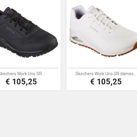
Skechers Work Uno SR...
Skechers Work Uno SR dames...


Snel bekijken
Snel bekijken
€ 105,25
€ 105,25
Prijs
Prijs
Zwart
Wit