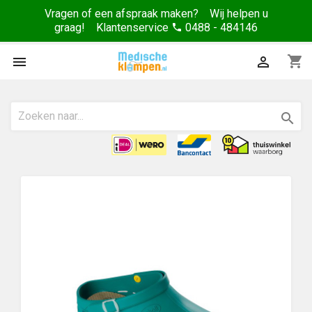
Vragen of een afspraak maken? Wij helpen u
graag! Klantenservice
0488 - 484146
phone
shopping_cart


