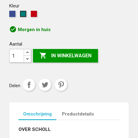
Kleur
Blauw
Rood
Groen
check_circle
Morgen in huis
Aantal

IN WINKELWAGEN
Delen
Omschrijving
Productdetails
OVER SCHOLL