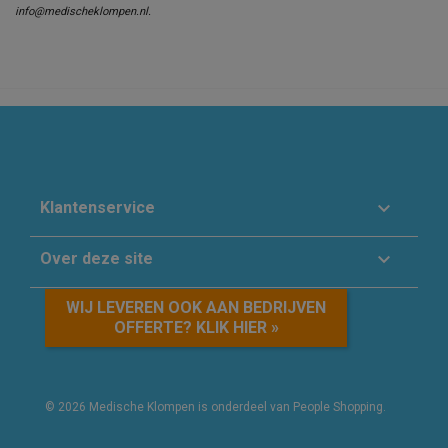
info@medischeklompen.nl.

Klantenservice

Over deze site
WIJ LEVEREN OOK AAN BEDRIJVEN
OFFERTE? KLIK HIER »
© 2026 Medische Klompen is onderdeel van People Shopping.