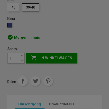
46
39/40
Kleur
Blauw
check_circle
Morgen in huis
Aantal

IN WINKELWAGEN
Delen
Omschrijving
Productdetails