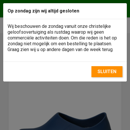
Vragen of een afspraak maken? Wij helpen u
Op zondag zijn wij altijd gesloten
graag! Klantenservice
0488 - 484146
phone
shopping_cart


Wij beschouwen de zondag vanuit onze christelijke
geloofsovertuiging als rustdag waarop wij geen
commerciële activiteiten doen. Om die reden is het op
zondag niet mogelijk om een bestelling te plaatsen.

Graag zien wij u op andere dagen van de week terug.
SLUITEN