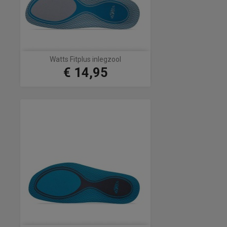
Watts Fitplus inlegzool
€ 14,95
Prijs