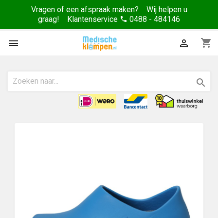
Vragen of een afspraak maken? Wij helpen u
graag! Klantenservice
0488 - 484146
phone
shopping_cart


