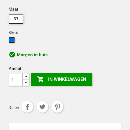
Maat
37
Kleur
Korenblauw
check_circle
Morgen in huis
Aantal

IN WINKELWAGEN
Delen