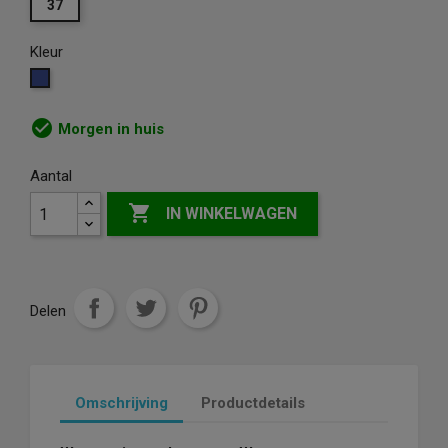
37
Kleur
Blauw
check_circle
Morgen in huis
Aantal

IN WINKELWAGEN
Delen
Omschrijving
Productdetails