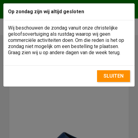
Vragen of een afspraak maken? Wij helpen u
Op zondag zijn wij altijd gesloten
graag! Klantenservice
0488 - 484146
phone
shopping_cart


Wij beschouwen de zondag vanuit onze christelijke
geloofsovertuiging als rustdag waarop wij geen
commerciële activiteiten doen. Om die reden is het op
zondag niet mogelijk om een bestelling te plaatsen.

Graag zien wij u op andere dagen van de week terug.
SLUITEN