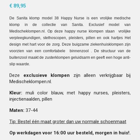
€ 89,95
De Sanita klomp model 38 Happy Nurse is een vrolijke medische
klomp in de collectie van Sanita. Exclusief model van
Medischeklompen.nl. Op deze happy nurse klompen staan vrolijke
verpleegkundigen, stethoscopen, pleisters, pillen en ook hartjes Het
design met hart voor de zorg. Deze buigzame ziekenhuisklompen zijn
voorzien van een comfortabele binnenzool . De structuur van de
buitenzool maakt de zusterklompen geluidsarm en geeft een hoge anti-
slip waarde.
Deze
exclusieve klompen
zijn alleen verkrijgbaar bij
Medischeklompen.nl.
Kleur:
muli color blauw, met happy nurses, pleisters,
injectienaalden, pillen
Maten:
37-44
Tip: Bestel één maat groter dan uw normale schoenmaat
Op werkdagen voor 16:00 uur besteld, morgen in huis!
.