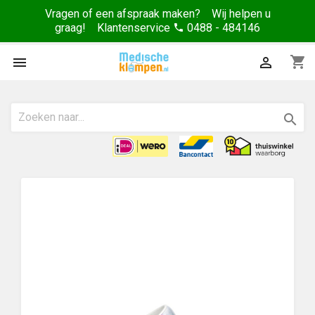
Vragen of een afspraak maken? Wij helpen u
graag! Klantenservice
0488 - 484146
phone
shopping_cart


