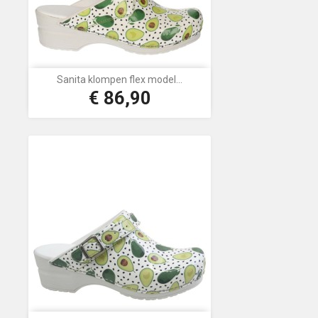
Sanita klompen flex model...
€ 86,90
Prijs