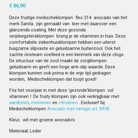
€ 86,90
Deze fruitige medischeklompen flex 314 avocado van het
merk Sanita zijn gemaakt van leer met daarover een
glanzende coating. Met deze gezonde
verpleegstersklompen breng je de vitaminen in huis. Deze
comfortabele ziekenhuisklompen hebben een uiterst
buigzame slipvaste en geluidsarme buitenzool. Ook het
zachte ónsteam voetbed is een kenmerk van deze clogs.
De structuur van de zool maakt de zorgklompen
geluidsarm en geeft een hoge anti-slip waarde. Deze
klompen kunnen ook prima in de vrije tijd gedragen
worden, Medischeklompen dat loopt goed!
Fris het voorjaar in met deze 'gezonde'klompen vol
vitaminen !. De fruity klompen zijn ook verkrijgbaar met
aardbeien
,
meloenen
en
citroenen.
Exclusief bij
Medischeklompen
Avocado met riempje art. 8950
Kleur; wit met groene avocado's
Materiaal; Leder