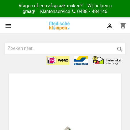
Vragen of een afspraak maken? Wij helpen u
graag! Klantenservice
0488 - 484146
phone
shopping_cart


