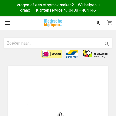
Vragen of een afspraak maken? Wij helpen u
graag! Klantenservice
0488 - 484146
phone
shopping_cart


