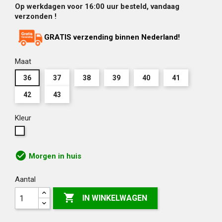
Op werkdagen voor 16:00 uur besteld, vandaag
verzonden !
GRATIS verzending binnen Nederland!
Maat
36
37
38
39
40
41
42
43
Kleur
Wit
check_circle
Morgen in huis
Aantal

IN WINKELWAGEN