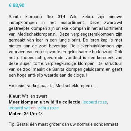
€ 88,90
Sanita klompen flex 314 Wild zebra zijn nieuwe
instapklompen in het assortiment. Deze zwart/wit
gestreepte klompen zijn unieke klompen in het assortiment
van Medischeklompen.nl. Deze verpleegstersklompen zijn
gemaakt van leer in een jungle print. De leren kap is met
nietjes aan de zool bevestigd. De ziekenhuisklompen zijn
voorzien van een slipvaste en geluidsarme buitenzool. Ook
het orthopedisch gevormde voetbed is een kenmerk van
deze super toffe verpleegkundige klompen. De structuur
van de zool maakt de Sanita klompen geluidsarm en geeft
een hoge anti-slip waarde aan de clogs. !
Exclusief verkrijgbaar bij Medischeklompen.nl ,
Kleur:
Wit en zwart
Meer klompen uit wildlife collectie:
leopard roze
,
leopard wit
en
zebra roze
Maten:
36 t/m 43
Tip: Bestel één maat groter dan uw normale schoenmaat