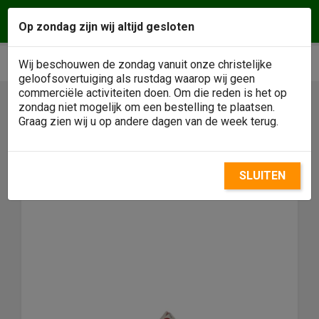
Vragen of een afspraak maken? Wij helpen u
Op zondag zijn wij altijd gesloten
graag! Klantenservice
0488 - 484146
phone
shopping_cart


Wij beschouwen de zondag vanuit onze christelijke
geloofsovertuiging als rustdag waarop wij geen
commerciële activiteiten doen. Om die reden is het op
zondag niet mogelijk om een bestelling te plaatsen.

Graag zien wij u op andere dagen van de week terug.
SLUITEN