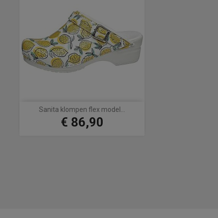
Sanita klompen flex model...
€ 86,90
Prijs