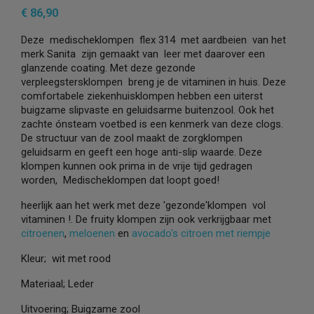
€ 86,90
Deze medischeklompen flex 314 met aardbeien van het
merk Sanita zijn gemaakt van leer met daarover een
glanzende coating. Met deze gezonde
verpleegstersklompen breng je de vitaminen in huis. Deze
comfortabele ziekenhuisklompen hebben een uiterst
buigzame slipvaste en geluidsarme buitenzool. Ook het
zachte ónsteam voetbed is een kenmerk van deze clogs.
De structuur van de zool maakt de zorgklompen
geluidsarm en geeft een hoge anti-slip waarde. Deze
klompen kunnen ook prima in de vrije tijd gedragen
worden, Medischeklompen dat loopt goed!
heerlijk aan het werk met deze 'gezonde'klompen vol
vitaminen !. De fruity klompen zijn ook verkrijgbaar met
citroenen
,
meloenen
en
avocado's
citroen met riempje
Kleur; wit met rood
Materiaal; Leder
Uitvoering; Buigzame zool