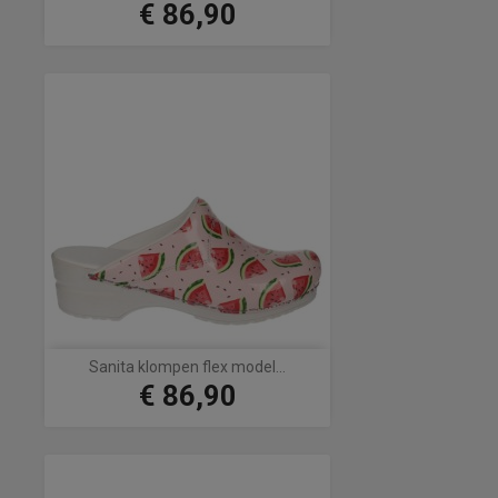
€ 86,90
Prijs
Sanita klompen flex model...
€ 86,90
Prijs