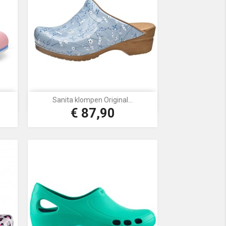
Sanita klompen Original...

Snel bekijken
€ 87,90
Prijs
Blauw