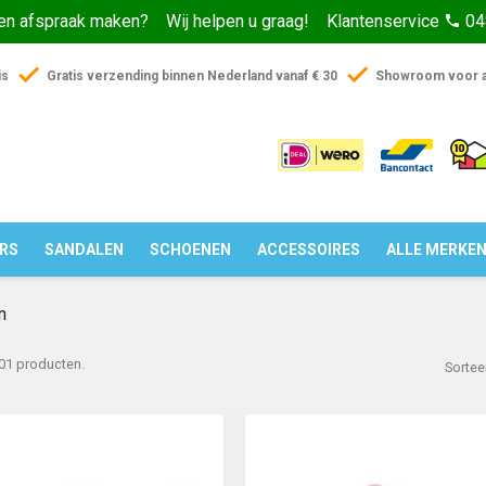
een afspraak maken? Wij helpen u graag! Klantenservice
04
phone
check
check
is
Gratis verzending binnen Nederland vanaf € 30
Showroom voor a
ERS
SANDALEN
SCHOENEN
ACCESSOIRES
ALLE MERKE
n
301 producten.
Sortee