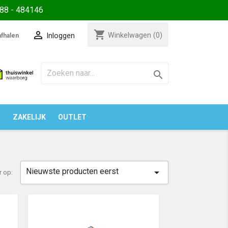
88 - 484146
shopping_cart

Winkelwagen
(0)
Inloggen
fhalen

N
ZAKELIJK
OUTLET
Nieuwste producten eerst

r op: