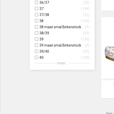
36/37
25
37
144
37/38
32
38
132
38 maat smal Birkenstock
1
38/39
23
39
130
39 maat smal Birkenstock
2
39/40
29
40
129
meer...
Item 