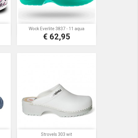
Wock Everlite 3837 - 11 aqua

Snel bekijken
€ 62,95
Prijs
Groen
Strovels 303 wit

Snel bekijken