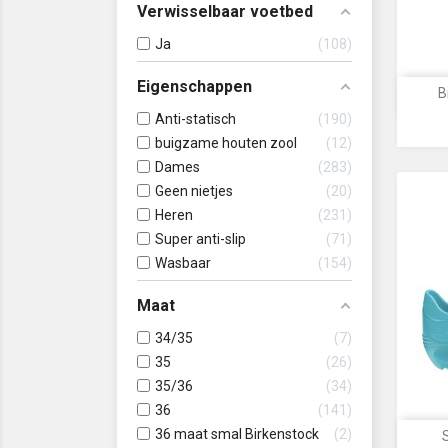
Verwisselbaar voetbed
Ja
108
Eigenschappen
B
Anti-statisch
190
buigzame houten zool
12
Dames
283
Geen nietjes
20
Heren
231
Super anti-slip
71
Wasbaar
154
Maat
34/35
7
35
26
35/36
34
36
141
36 maat smal Birkenstock
2
S