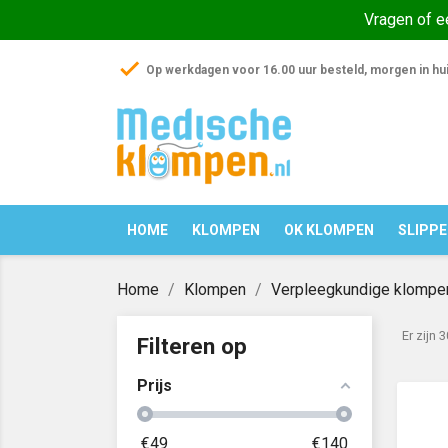
Vragen of 
check
Op werkdagen voor 16.00 uur besteld, morgen in hu
HOME
KLOMPEN
OK KLOMPEN
SLIPP
Home
Klompen
Verpleegkundige klompe
Er zijn 
Filteren op
Prijs
€
49
€
140