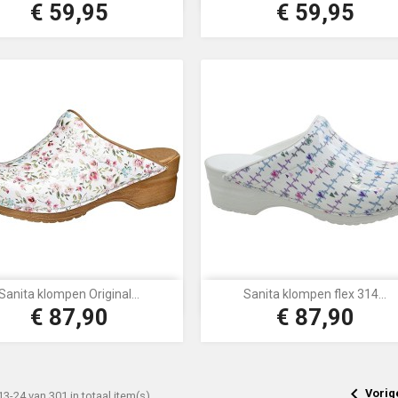
€ 59,95
€ 59,95
Prijs
Prijs
Aqua
Blauw
blauw
Sanita klompen Original...
Sanita klompen flex 314...


Snel bekijken
Snel bekijken
€ 87,90
€ 87,90
Prijs
Prijs
Wit
Wit

Vorig
13-24 van 301 in totaal item(s)