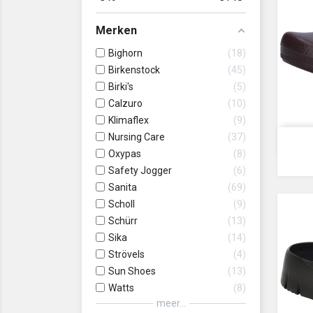
Merken
Bighorn
18
Birkenstock
45
Birki's
5
Calzuro
10
Klimaflex
9
Nursing Care
37
Oxypas
8
Safety Jogger
6
Sanita
69
Scholl
9
Schürr
13
Sika
14
Strövels
4
Sun Shoes
13
Watts
8
meer...