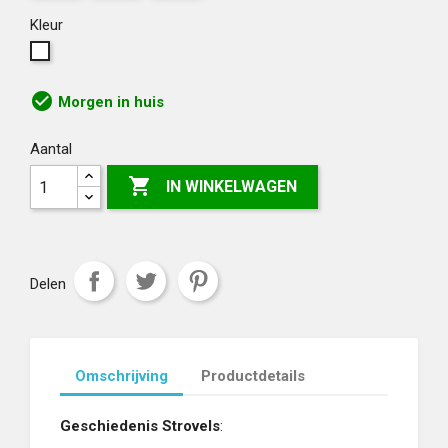
Kleur
Wit
check_circle
Morgen in huis
Aantal

IN WINKELWAGEN
Delen
Omschrijving
Productdetails
Geschiedenis Strovels
: