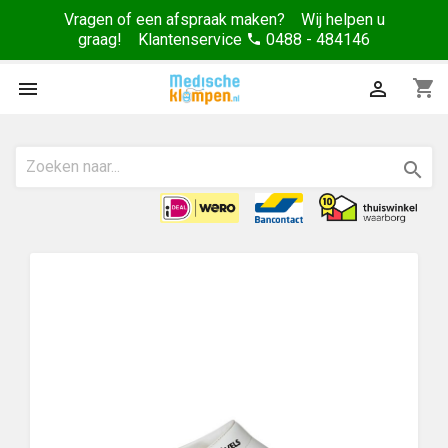
Vragen of een afspraak maken? Wij helpen u
graag! Klantenservice
0488 - 484146
phone
shopping_cart


