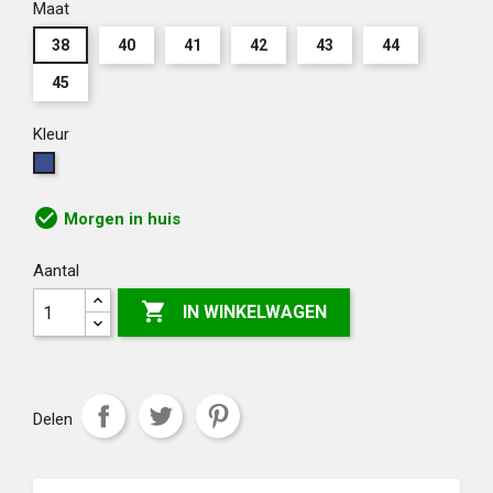
Maat
38
40
41
42
43
44
45
Kleur
Blauw
check_circle
Morgen in huis
Aantal

IN WINKELWAGEN
Delen