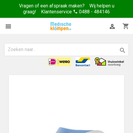
Vragen of een afspraak maken? Wij helpen u
graag! Klantenservice
0488 - 484146
phone
shopping_cart


