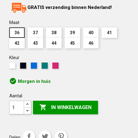
GRATIS verzending binnen Nederland!
Maat
36
37
38
39
40
41
42
43
44
45
46
Kleur
Wit
Korenblauw
Groen
Roze
Marine
blauw
check_circle
Morgen in huis
Aantal

IN WINKELWAGEN
Delen