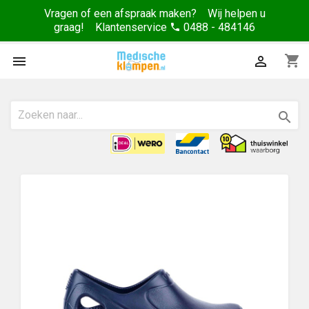
Vragen of een afspraak maken? Wij helpen u
graag! Klantenservice
0488 - 484146
phone
shopping_cart


