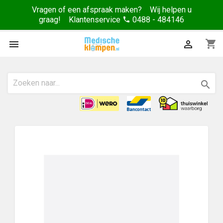
Vragen of een afspraak maken? Wij helpen u
graag! Klantenservice
0488 - 484146
phone
shopping_cart


