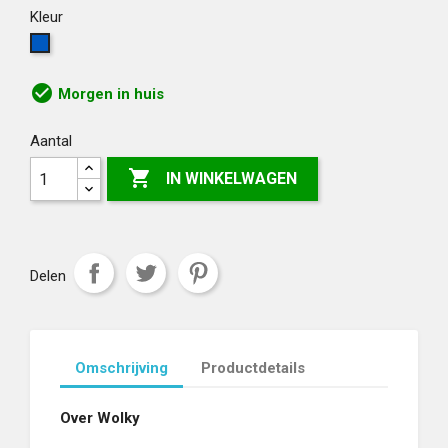
Kleur
Electric
blue
/korenblauw
check_circle
Morgen in huis
Aantal

IN WINKELWAGEN
Delen
Omschrijving
Productdetails
Over Wolky