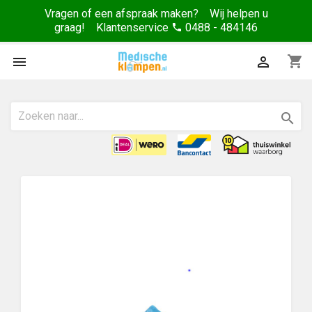
Vragen of een afspraak maken? Wij helpen u
graag! Klantenservice
0488 - 484146
phone
shopping_cart


