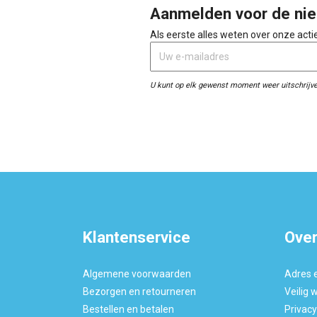
Aanmelden voor de nie
Als eerste alles weten over onze act
U kunt op elk gewenst moment weer uitschrijve
Klantenservice
Over
Algemene voorwaarden
Adres 
Bezorgen en retourneren
Veilig 
Bestellen en betalen
Privac