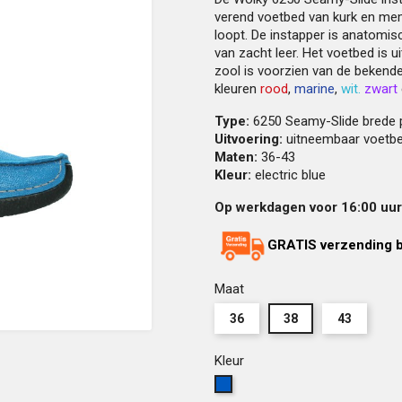
verend voetbed van kurk en mem
loopt. De instapper is anatomi
van zacht leer. Het voetbed is 
zool is voorzien van de bekende
kleuren
rood
,
marine
,
wit.
zwart
Type:
6250 Seamy-Slide brede
Uitvoering:
uitneembaar voetb
Maten:
36-43
Kleur:
electric blue
Op werkdagen voor 16:00 uur 
GRATIS verzending b
Maat
36
38
43
Kleur
Electric