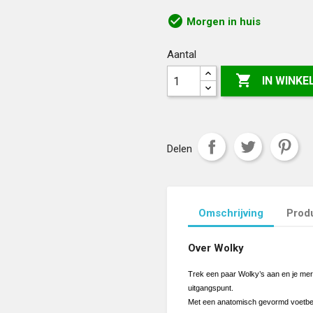
blue
/korenblauw
check_circle
Morgen in huis
Aantal

IN WINK
Delen
Omschrijving
Produ
Over Wolky
Trek een paar Wolky’s aan en je mer
uitgangspunt.
Met een anatomisch gevormd voetbe