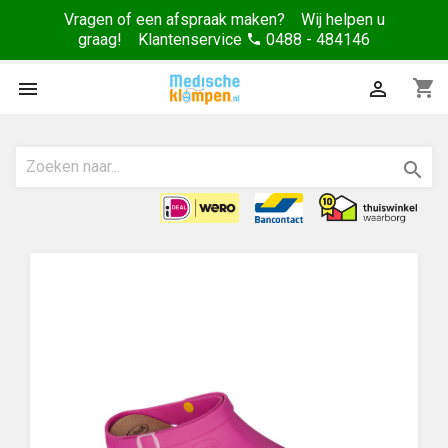
Vragen of een afspraak maken? Wij helpen u
graag! Klantenservice
0488 - 484146
phone
shopping_cart


