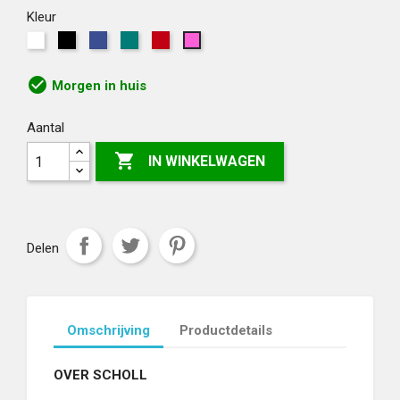
Kleur
Wit
Zwart
Blauw
Groen
Rood
Roze
check_circle
Morgen in huis
Aantal

IN WINKELWAGEN
Delen
Omschrijving
Productdetails
OVER SCHOLL