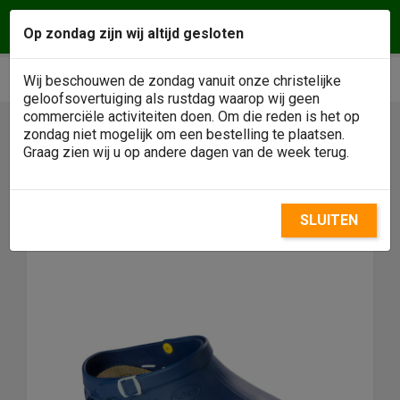
Vragen of een afspraak maken? Wij helpen u
Op zondag zijn wij altijd gesloten
graag! Klantenservice
0488 - 484146
phone
shopping_cart


Wij beschouwen de zondag vanuit onze christelijke
geloofsovertuiging als rustdag waarop wij geen
commerciële activiteiten doen. Om die reden is het op
zondag niet mogelijk om een bestelling te plaatsen.

Graag zien wij u op andere dagen van de week terug.
SLUITEN