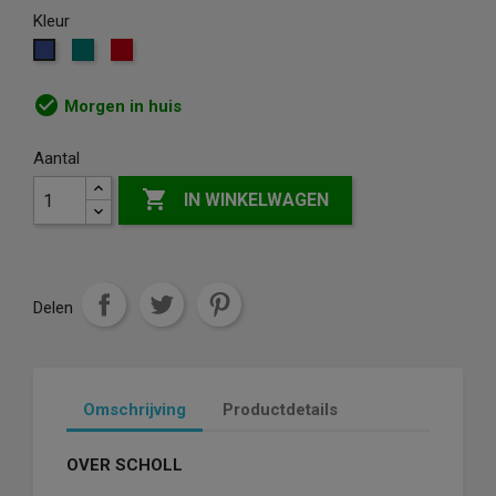
Kleur
Groen
Rood
Blauw
check_circle
Morgen in huis
Aantal

IN WINKELWAGEN
Delen
Omschrijving
Productdetails
OVER SCHOLL