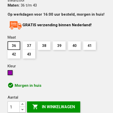
steunzool
Maten:
36 t/m 43
Op werkdagen voor 16:00 uur besteld, morgen in huis!
GRATIS verzending binnen Nederland!
Maat
36
37
38
39
40
41
42
43
Kleur
Multicolours
check_circle
Morgen in huis
Aantal

IN WINKELWAGEN