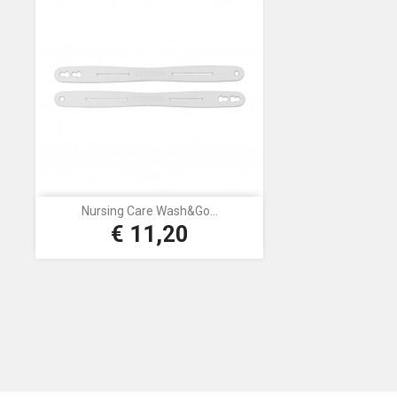
Nursing Care Wash&Go...
€ 11,20
Prijs