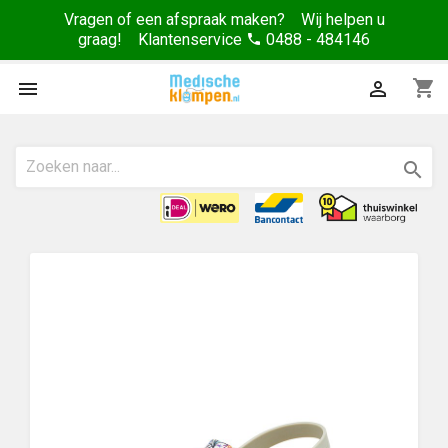
Vragen of een afspraak maken? Wij helpen u
graag! Klantenservice
0488 - 484146
phone
shopping_cart


