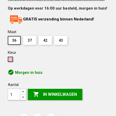
Op werkdagen voor 16:00 uur besteld, morgen in huis!
GRATIS verzending binnen Nederland!
Maat
36
37
42
43
Kleur
Wildlife
zebra
roze
check_circle
Morgen in huis
Aantal

IN WINKELWAGEN