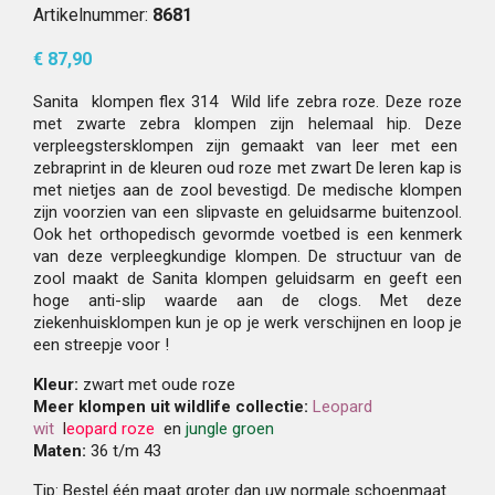
Artikelnummer:
8681
€ 87,90
Sanita klompen flex 314 Wild life zebra roze. Deze roze
met zwarte zebra klompen zijn helemaal hip. Deze
verpleegstersklompen zijn gemaakt van leer met een
zebraprint in de kleuren oud roze met zwart De leren kap is
met nietjes aan de zool bevestigd. De medische klompen
zijn voorzien van een slipvaste en geluidsarme buitenzool.
Ook het orthopedisch gevormde voetbed is een kenmerk
van deze verpleegkundige klompen. De structuur van de
zool maakt de Sanita klompen geluidsarm en geeft een
hoge anti-slip waarde aan de clogs. Met deze
ziekenhuisklompen kun je op je werk verschijnen en loop je
een streepje voor !
Kleur:
zwart met oude roze
Meer klompen uit wildlife collectie:
Leopard
wit
l
eopard
roze
en
jungle groen
Maten:
36 t/m 43
Tip: Bestel één maat groter dan uw normale schoenmaat