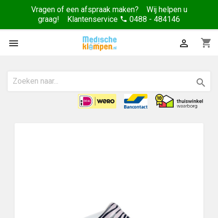
Vragen of een afspraak maken? Wij helpen u
graag! Klantenservice
0488 - 484146
phone
shopping_cart


