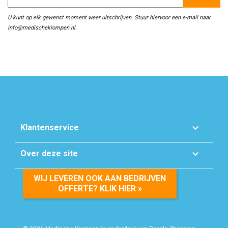
U kunt op elk gewenst moment weer uitschrijven. Stuur hiervoor een e-mail naar
info@medischeklompen.nl.

Klantenservice

Over deze site
WIJ LEVEREN OOK AAN BEDRIJVEN
OFFERTE? KLIK HIER »