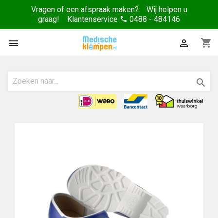
Vragen of een afspraak maken? Wij helpen u
graag! Klantenservice
0488 - 484146
phone
shopping_cart


