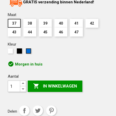
GRATIS verzending binnen Nederland!
Maat
37
38
39
40
41
42
43
44
45
46
47
Kleur
Wit
Zwart
Korenblauw
check_circle
Morgen in huis
Aantal

IN WINKELWAGEN
Delen