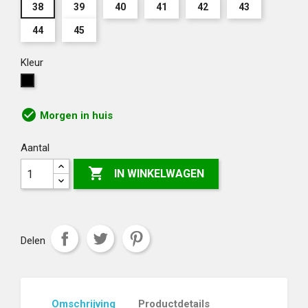
38
39
40
41
42
43
44
45
Kleur
Zwart
check_circle
Morgen in huis
Aantal

IN WINKELWAGEN
Delen
Omschrijving
Productdetails