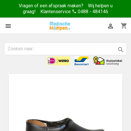
Vragen of een afspraak maken? Wij helpen u
graag! Klantenservice
0488 - 484146
phone
shopping_cart


