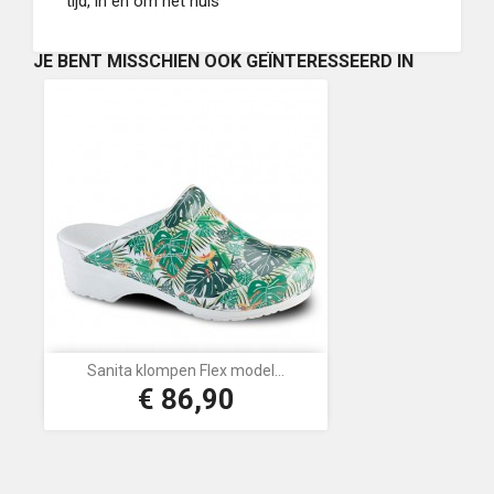
tijd, in en om het huis
JE BENT MISSCHIEN OOK GEÏNTERESSEERD IN
Sanita klompen Flex model...
€ 86,90
Prijs