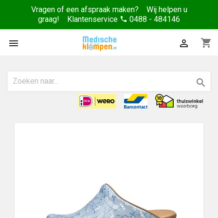
Vragen of een afspraak maken? Wij helpen u
graag! Klantenservice
0488 - 484146
phone
shopping_cart


