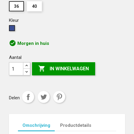
36
40
Kleur
Blauw
check_circle
Morgen in huis
Aantal

IN WINKELWAGEN
Delen
Omschrijving
Productdetails