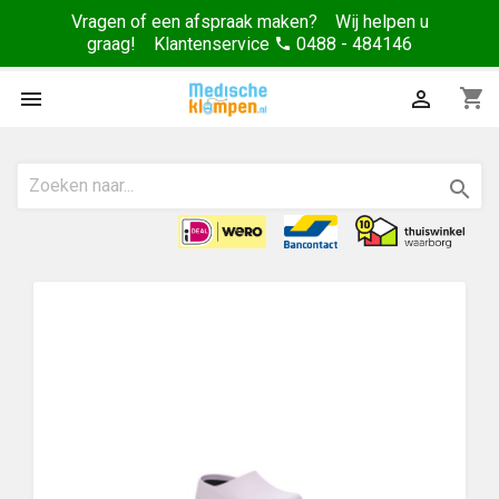
Vragen of een afspraak maken? Wij helpen u
graag! Klantenservice
0488 - 484146
phone
shopping_cart


