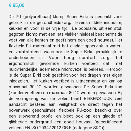
€ 85,00
De PU (polyurethaan)-klomp Super Birki is geschikt voor
gebruik in de gezondheidszorg, levensmiddelenindustire,
keuken en voor in de vrije tijd. De populaire, uit één stuk
gegoten klomp met een iets vlakker hieldeel beschermt de
voet van alle kanten en geeft hem een goed houvast. Het
flexibele PU-materiaal met het gladde oppervlak is water-
en vuilafstotend, waardoor de Super Birki gemakkelijk te
onderhouden is. Voor hoog comfort zorgt het
ergonomisch gevormde kurken voetbed dat met
huidvriendelijke, ademende microvezel is bekleed. Hierdoor
is de Super Birki ook geschikt voor het dragen met eigen
inlegzolen. Het kurken voetbed is uitneembaar en kan op
maximaal 30 °C worden gewassen. De Super Birki kan
(zonder voetbed) op maximaal 80 °C worden gewassen. Bij
de vormgeving van de zolen heeft BIRKENSTOCK veel
aandacht besteed aan veiligheid: de direct tegen het
bovenwerk geschuimde, flexibele PU-zool beschikt over
een slipwerend profiel en biedt ook op een gladde of
glibberige ondergrond een goed houvast (gecertificeerd
volgens EN ISO 20347:2012 OB E (categorie SRC)).