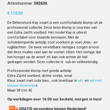
Artikelnummer:
582636
€ 112,50
De Birkenstock Kay zwart is een comfortabele klomp uit de
professional collectie. Deze leren klomp is voorzien van
een Extra zacht voetbed. Het model Kay is uiterst
comfortabel voor staande beroepen. Met de
schokdempende antislip zool voorkom je voet-,knie,- en
rugklachten . De twee verstelbare riempjes zorgen ervoor
dat deze muilen vast aan de voeten zitten. Het riempje dat
het hoogst op de wreef zit, kan ook achter de hiel
gedragen worden. Deze collectie is vuil-en vetbestendig.
Professionele klomp met goede antislip
Extra Zacht voetbed, dichte voetje, smal
Kleur zwart met rode bies , ook leverbaar in
wit
en
wit met
blauwe bloemetje
s
Maat 38 t/m 42
Op werkdagen voor 16:00 uur besteld, morgen in huis!
GRATIS verzending binnen Nederland!