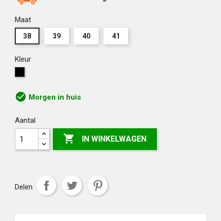
Maat
38
39
40
41
Kleur
Zwart
check_circle
Morgen in huis
Aantal

IN WINKELWAGEN
Delen