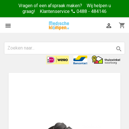
Vragen of een afspraak maken? Wij helpen u
graag! Klantenservice
0488 - 484146
phone
shopping_cart


