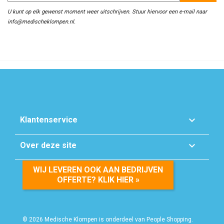
U kunt op elk gewenst moment weer uitschrijven. Stuur hiervoor een e-mail naar
info@medischeklompen.nl.

Klantenservice

Over deze site
WIJ LEVEREN OOK AAN BEDRIJVEN
OFFERTE? KLIK HIER »
© 2026 Medische Klompen is onderdeel van People Shopping.