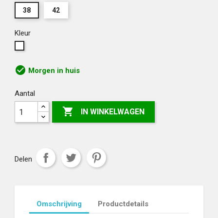
38
42
Kleur
Wit
check_circle
Morgen in huis
Aantal

IN WINKELWAGEN
Delen
Omschrijving
Productdetails