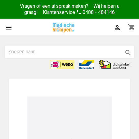
Vragen of een afspraak maken? Wij helpen u
graag! Klantenservice
0488 - 484146
phone
shopping_cart


