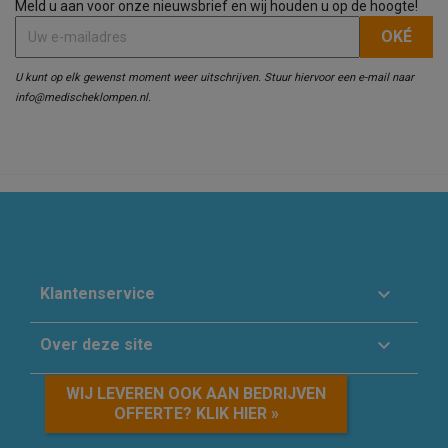
Meld u aan voor onze nieuwsbrief en wij houden u op de hoogte!
U kunt op elk gewenst moment weer uitschrijven. Stuur hiervoor een e-mail naar
info@medischeklompen.nl.

Klantenservice

Over deze site
WIJ LEVEREN OOK AAN BEDRIJVEN
OFFERTE? KLIK HIER »