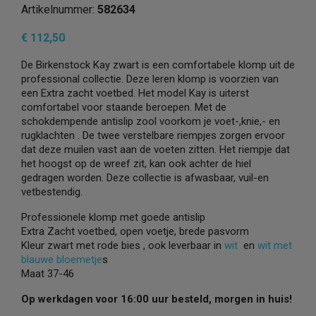
Artikelnummer:
582634
€ 112,50
De Birkenstock Kay zwart is een comfortabele klomp uit de
professional collectie. Deze leren klomp is voorzien van
een Extra zacht voetbed. Het model Kay is uiterst
comfortabel voor staande beroepen. Met de
schokdempende antislip zool voorkom je voet-,knie,- en
rugklachten . De twee verstelbare riempjes zorgen ervoor
dat deze muilen vast aan de voeten zitten. Het riempje dat
het hoogst op de wreef zit, kan ook achter de hiel
gedragen worden. Deze collectie is afwasbaar, vuil-en
vetbestendig.
Professionele klomp met goede antislip
Extra Zacht voetbed, open voetje, brede pasvorm
Kleur zwart met rode bies , ook leverbaar in
wit
en
wit met
blauwe bloemetje
s
Maat 37-46
Op werkdagen voor 16:00 uur besteld, morgen in huis!