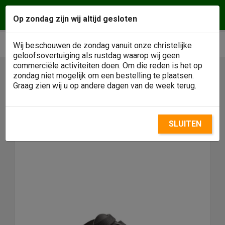
Vragen of een afspraak maken? Wij helpen u
Op zondag zijn wij altijd gesloten
graag! Klantenservice
0488 - 484146
phone
shopping_cart


Wij beschouwen de zondag vanuit onze christelijke
geloofsovertuiging als rustdag waarop wij geen
commerciële activiteiten doen. Om die reden is het op
zondag niet mogelijk om een bestelling te plaatsen.

Graag zien wij u op andere dagen van de week terug.
SLUITEN