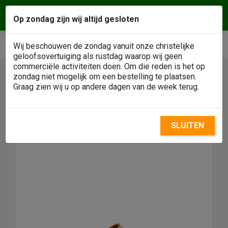
Vragen of een afspraak maken? Wij helpen u
Op zondag zijn wij altijd gesloten
graag! Klantenservice
0488 - 484146
phone
shopping_cart


Wij beschouwen de zondag vanuit onze christelijke
geloofsovertuiging als rustdag waarop wij geen
commerciële activiteiten doen. Om die reden is het op
zondag niet mogelijk om een bestelling te plaatsen.

Graag zien wij u op andere dagen van de week terug.
SLUITEN