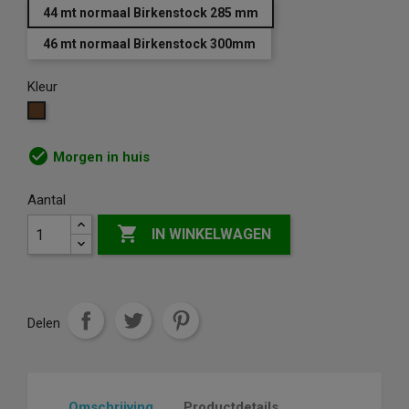
44 mt normaal Birkenstock 285 mm
46 mt normaal Birkenstock 300mm
Kleur
Bruin
check_circle
Morgen in huis
Aantal

IN WINKELWAGEN
Delen
Omschrijving
Productdetails