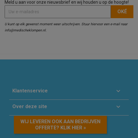
Meld u aan voor onze nieuwsbrief en wij houden u op de hoogte!
U kunt op elk gewenst moment weer uitschrijven. Stuur hiervoor een e-mail naar
info@medischeklompen.nl.

Klantenservice

Over deze site
WIJ LEVEREN OOK AAN BEDRIJVEN
OFFERTE? KLIK HIER »