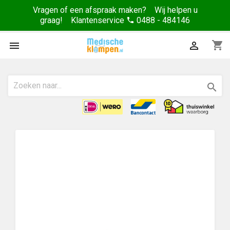
Vragen of een afspraak maken? Wij helpen u
graag! Klantenservice
0488 - 484146
phone
shopping_cart


