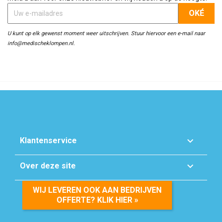
U kunt op elk gewenst moment weer uitschrijven. Stuur hiervoor een e-mail naar
info@medischeklompen.nl.

Klantenservice

Over deze site
WIJ LEVEREN OOK AAN BEDRIJVEN
OFFERTE? KLIK HIER »