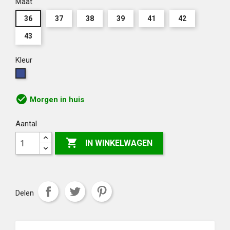
Maat
36
37
38
39
41
42
43
Kleur
Blauw
check_circle
Morgen in huis
Aantal

IN WINKELWAGEN
Delen