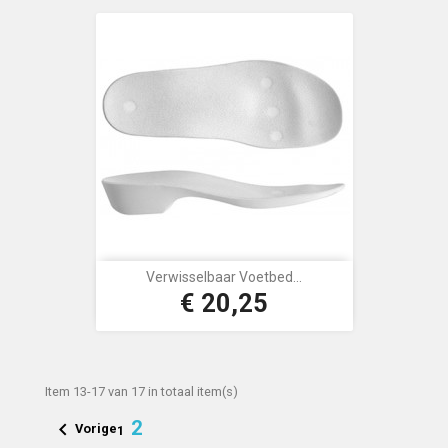
Verwisselbaar Voetbed...
€ 20,25
Prijs
Item 13-17 van 17 in totaal item(s)
2

Vorige
1