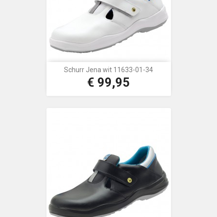
Schurr Jena wit 11633-01-34
€ 99,95
Prijs