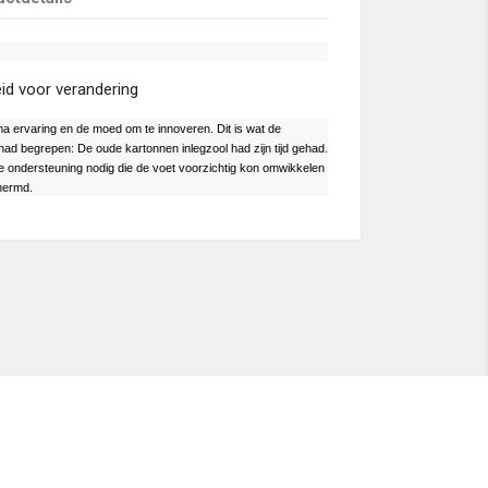
eid voor verandering
a ervaring en de moed om te innoveren. Dit is wat de
ad begrepen: De oude kartonnen inlegzool had zijn tijd gehad.
e ondersteuning nodig die de voet voorzichtig kon omwikkelen
chermd.