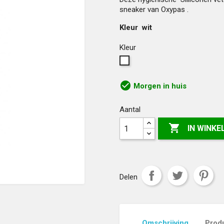
sneaker van Oxypas .
Kleur wit
Kleur
Wit.
check_circle
Morgen in huis
Aantal

IN WINK
Delen
Omschrijving
Produ