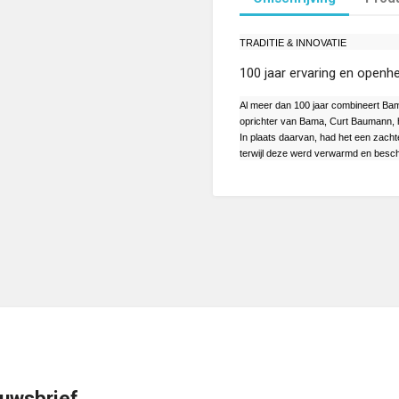
TRADITIE & INNOVATIE
100 jaar ervaring en openh
Al meer dan 100 jaar combineert Bam
oprichter van Bama, Curt Baumann, h
In plaats daarvan, had het een zacht
terwijl deze werd verwarmd en bes
uwsbrief