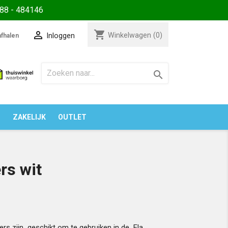
88 - 484146
shopping_cart

Winkelwagen
(0)
Inloggen
fhalen

N
ZAKELIJK
OUTLET
rs wit
ers zijn geschikt om te gebruiken in de Ela