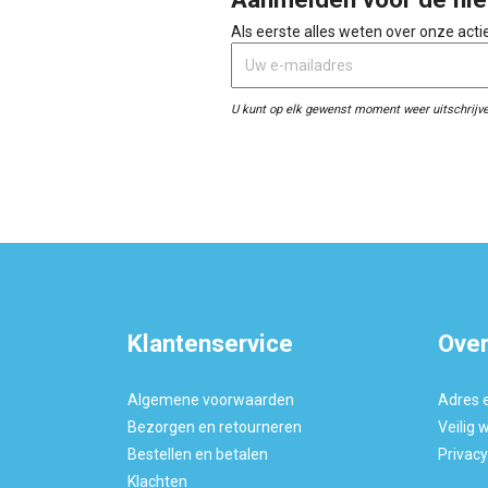
Als eerste alles weten over onze act
U kunt op elk gewenst moment weer uitschrijve
Klantenservice
Over
Algemene voorwaarden
Adres 
Bezorgen en retourneren
Veilig 
Bestellen en betalen
Privac
Klachten