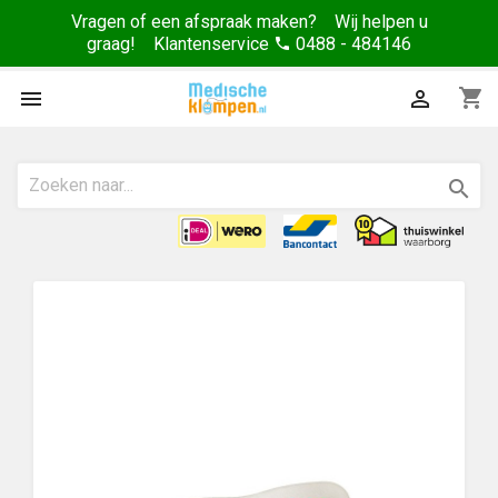
Vragen of een afspraak maken? Wij helpen u
graag! Klantenservice
0488 - 484146
phone
shopping_cart


