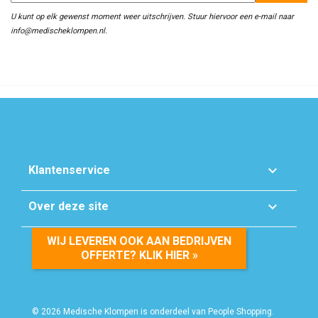
U kunt op elk gewenst moment weer uitschrijven. Stuur hiervoor een e-mail naar
info@medischeklompen.nl.

Klantenservice

Over deze site
WIJ LEVEREN OOK AAN BEDRIJVEN
OFFERTE? KLIK HIER »
© 2026 Medische Klompen is onderdeel van People Shopping.