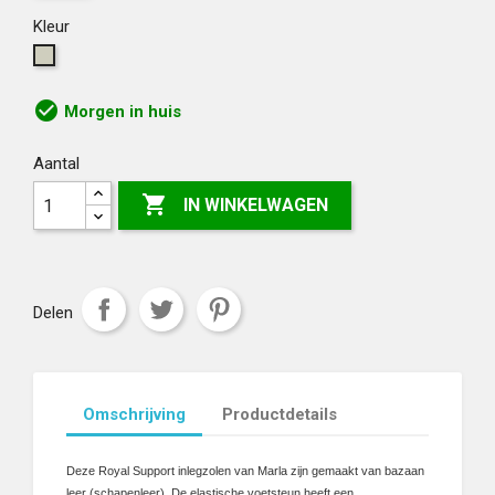
Kleur
Kaki,
naturel
check_circle
Morgen in huis
Aantal

IN WINKELWAGEN
Delen
Omschrijving
Productdetails
Deze Royal Support inlegzolen van Marla zijn gemaakt van bazaan
leer (schapenleer). De elastische voetsteun heeft een